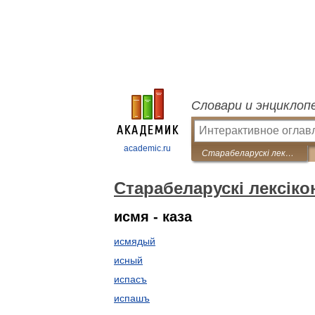
Словари и энциклоп
academic.ru
Старабеларускі лексікон
Старабеларускі лексіко
исмя - каза
исмядый
исный
испасъ
испашъ