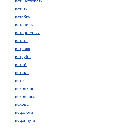
истинствовати
истити
истобка
истопень
исторгненый
истота
истрава
иструбъ
истый
истыкъ
истье
исходище
исходникъ
исходъ
исцелети
исцепнути