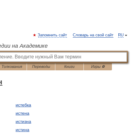
Запомнить сайт
Словарь на свой сайт
RU
едии на Академике
Толкования
Переводы
Книги
Игры ⚽
н
истебка
истена
истизна
истина