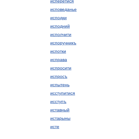
исперетися
исповеданье
исподки
исподний
исполчити
испоручникъ
испотки
исправа
испросити
испросъ
испытень
исступитися
исступъ
иставный
истарыны
исте