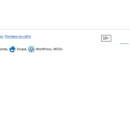
ка
,
Реклама на сайте
18+
omla,
Drupal,
WordPress, MODx.